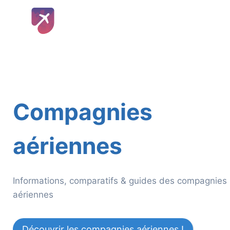
Aller
au
contenu
Compagnies
aériennes
Informations, comparatifs & guides des compagnies
aériennes
Découvrir les compagnies aériennes !